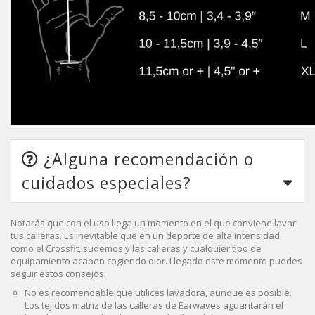
¿Alguna recomendación o
cuidados especiales?
Notarás que con el uso llega un momento en el que conviene lavar
tus calleras. Es inevitable que en un deporte de alta intensidad
como el Crossfit, sudemos y las calleras y cualquier tipo de
equipamiento acaben cogiendo olor. Llegado este momento puedes
seguir estos consejos:
No es recomendable que utilices lavadora, aunque es posible.
Los tejidos matriz de las calleras de Earwaves aguantarán el