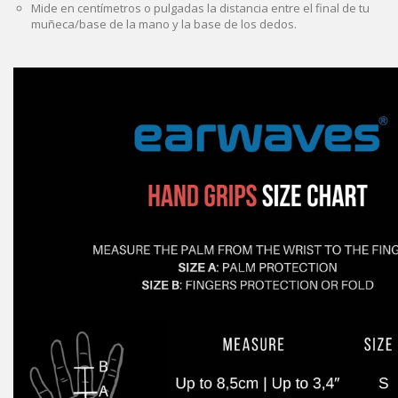
Mide en centímetros o pulgadas la distancia entre el final de tu
muñeca/base de la mano y la base de los dedos.