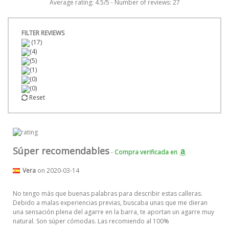
Average rating:
4.5
/
5
- Number of reviews:
27
FILTER REVIEWS
(17)
(4)
(5)
(1)
(0)
(0)
Reset
Súper recomendables
-
Compra verificada
en
Vera
on 2020-03-14
No tengo más que buenas palabras para describir estas calleras.
Debido a malas experiencias previas, buscaba unas que me dieran
una sensación plena del agarre en la barra, te aportan un agarre muy
natural. Son súper cómodas. Las recomiendo al 100%