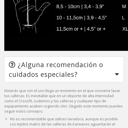
¿Alguna recomendación o
cuidados especiales?
Notarás que con el uso llega un momento en el que conviene lavar
tus calleras. Es inevitable que en un deporte de alta intensidad
como el Crossfit, sudemos y las calleras y cualquier tipo de
equipamiento acaben cogiendo olor. Llegado este momento puedes
seguir estos consejos:
No es recomendable que utilices lavadora, aunque es posible.
Los tejidos matriz de las calleras de Earwaves aguantarán el