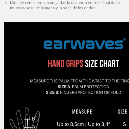
Mide en centímetros o pulgadas la distancia entre el final de tu
muñeca/base de la mano y la base de los dedos.