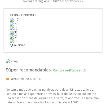
Average rating:
4.5
/
5
- Number of reviews:
27
FILTRAR OPINIONES
(17)
(4)
(5)
(1)
(0)
(0)
Reiniciar
Súper recomendables
-
Compra verificada
en
Vera
el día 2020-03-14
No tengo más que buenas palabras para describir estas calleras.
Debido a malas experiencias previas, buscaba unas que me dieran
una sensación plena del agarre en la barra, te aportan un agarre muy
natural. Son súper cómodas. Las recomiendo al 100%