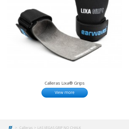
Calleras Lixa® Grips
View more
>
Calleras
>
LAS VEGAS GRIP NO CHALK