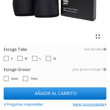
Escoge Talla
Guía de tallas
S
M
L
XL
Escoge Grosor
¿Qué grosor escoger?
5mm
7mm
AÑADIR AL CARRITO
4 Preguntas respondidas
Hacer una pregunta