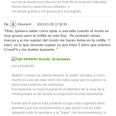
encontrar nuestros productos en Tenerife en la tienda Unbroken
Fitness Store y varios Boxes afiliados =)
Un saludo grande y mil gracias por tu pregunta.
De
|
Elisabeth
2022-01-05 12:36:39
"Hola, quisiera saber cómo optar a una talla cuando el muslo es
muy grueso pero la rodilla es más fina . He probado varias
marcas y si me sujetan del muslo me hacen bolsa en la rodilla. Y
claro, es lo que necesito sujetar ya que hace 2 años que práctico
CrossFit y me duelen bastante ."
Ricardo, de Earwaves
¡Hola Elisabeth!
Nuestro consejo es ceñirse siempre al cuadro de tallas, y como
mucho en caso de estar entre dos tallas optar por la superior si
tienes más contorno de cuádriceps.
Precisamente es mejor basarse en el diámetro de la zona de la
rótula porque es ahí donde la compresión es más importante.
Puede que lo que te esté pasando es que estás cogiendo tallas
grandes y por eso te hacen bolsa, o que quizá no te las estés
subiendo todo lo necesario y se "bajen" con los movimientos, lo