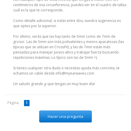
centímetros de esa circunferencia, puedes ver en el cuadro de tallas
cuál es la que te corresponde.
Como detalle adicional, si estás entre dos, nuestra sugerencia es
que optes por la superior.
Por último, verás que las hay tanto de 5mm como de 7mm de
grosor. Las de 5mm son más polivalentes y menos aparatosas (las
típicas que se utilizan en CrossFit), y las de 7mm están más
pensadas para manejar pesos altos y trabajar fuerza buscando
repeticiones máximas. Lo típico son las de 5mm =).
Si tienes cualquier otra duda o necesitas ayuda más concreta, te
echamos un cable desde info@myearwaves.com.
Un saludo grande ¡y que tengas un muy buen día!
Página:
1
Hacer una pregunta