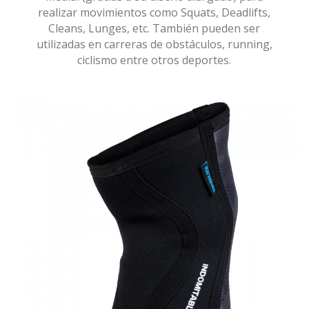
realizar movimientos como Squats, Deadlifts,
Cleans, Lunges, etc. También pueden ser
utilizadas en carreras de obstáculos, running,
ciclismo entre otros deportes.