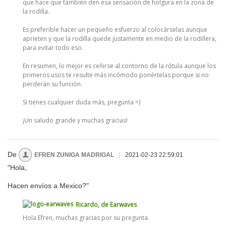
que hace que también den esa sensación de holgura en la zona de
la rodilla.
Es preferible hacer un pequeño esfuerzo al colocárselas aunque
aprieten y que la rodilla quede justamente en medio de la rodillera,
para evitar todo eso.
En resumen, lo mejor es ceñirse al contorno de la rótula aunque los
primeros usos te resulte más incómodo ponértelas porque si no
perderán su función.
Si tienes cualquier duda más, pregunta =)
¡Un saludo grande y muchas gracias!
De
|
EFREN ZUNIGA MADRIGAL
2021-02-23 22:59:01
"Hola,
Hacen envíos a Mexico?"
Ricardo, de Earwaves
Hola Efren, muchas gracias por su pregunta.