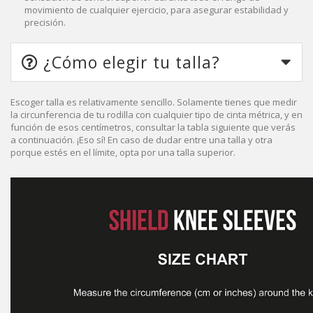
movimiento de cualquier ejercicio, para asegurar estabilidad y
precisión.
¿Cómo elegir tu talla?
Escoger talla es relativamente sencillo. Solamente tienes que medir
la circunferencia de tu rodilla con cualquier tipo de cinta métrica, y en
función de esos centímetros, consultar la tabla siguiente que verás
a continuación. ¡Eso sí! En caso de dudar entre una talla y otra
porque estés en el límite, opta por una talla superior.