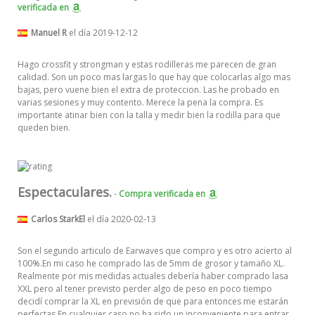
verificada
en
Manuel R
el día 2019-12-12
Hago crossfit y strongman y estas rodilleras me parecen de gran
calidad. Son un poco mas largas lo que hay que colocarlas algo mas
bajas, pero vuene bien el extra de proteccion. Las he probado en
varias sesiones y muy contento. Merece la pena la compra. Es
importante atinar bien con la talla y medir bien la rodilla para que
queden bien.
Espectaculares.
-
Compra verificada
en
Carlos StarkEl
el día 2020-02-13
Son el segundo articulo de Earwaves que compro y es otro acierto al
100%.En mi caso he comprado las de 5mm de grosor y tamaño XL.
Realmente por mis medidas actuales debería haber comprado lasa
XXL pero al tener previsto perder algo de peso en poco tiempo
decidí comprar la XL en previsión de que para entonces me estarán
perfectas.En cualquier caso no ha sido un inconveniente para entrar