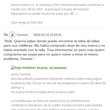
Ahora mismo no, lo sentimos. Pero tenemos pensado comenzar a
vender por allí en 2021, al principio a través de Amazon.
Esperamos no tardar mucho en estar por allí. :)
¡Que tenga un feliz día!
De
|
Carmen
2020-02-21 10:26:41
"Hola. Querría saber donde puedo encontrar la tabla de tallas
para sus rodilleras. Me había comprado otras de otra marca y no
había acertado con la talla. Tras informarme un poco más quiero
comprarme las suyas pero no quiero volver a tener el mismo
problema. Gracias."
Ricardo, de Earwaves
¡Hola Carmen!
Nos has pillado justamente haciendo cambios sobre esta página.
Acabamos de colocar en una de las imágenes el cuadro de tallas (la
última) =).
De todos modos te explicamos un poco aquí:
La medida que se toma en cuenta es la circunferencia en
centímetros alrededor de la rodilla. Puedes tomarte esta medida
con cualquier tipo de cinta métrica que tengas a mano. Con los