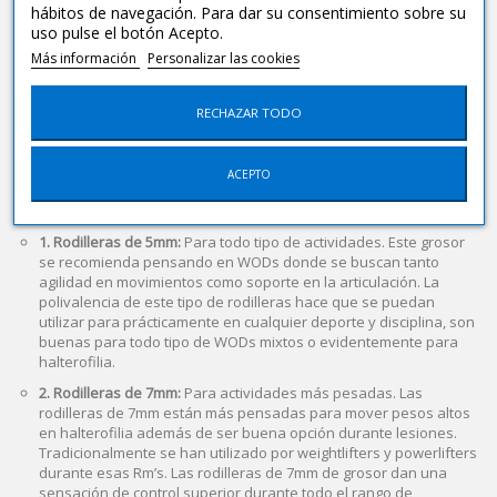
hábitos de navegación. Para dar su consentimiento sobre su
uso pulse el botón Acepto.
¿Rodilleras de 5 o 7mm?
Más información
Personalizar las cookies
La mejor forma de saber con qué grosor te encuentras mejor es
RECHAZAR TODO
probarla en las actividades en las que vayas a utilizarlas con
regularidad, pero es cierto que las más polivalentes son las de 5mm
si no quieres dolores de cabeza.Si eres un peso pesado, puede
ACEPTO
estar bien optar por un grosor superior en tus rodilleras para
mejorar el soporte.
1. Rodilleras de 5mm:
Para todo tipo de actividades. Este grosor
se recomienda pensando en WODs donde se buscan tanto
agilidad en movimientos como soporte en la articulación. La
polivalencia de este tipo de rodilleras hace que se puedan
utilizar para prácticamente en cualquier deporte y disciplina, son
buenas para todo tipo de WODs mixtos o evidentemente para
halterofilia.
2. Rodilleras de 7mm:
Para actividades más pesadas. Las
rodilleras de 7mm están más pensadas para mover pesos altos
en halterofilia además de ser buena opción durante lesiones.
Tradicionalmente se han utilizado por weightlifters y powerlifters
durante esas Rm’s. Las rodilleras de 7mm de grosor dan una
sensación de control superior durante todo el rango de