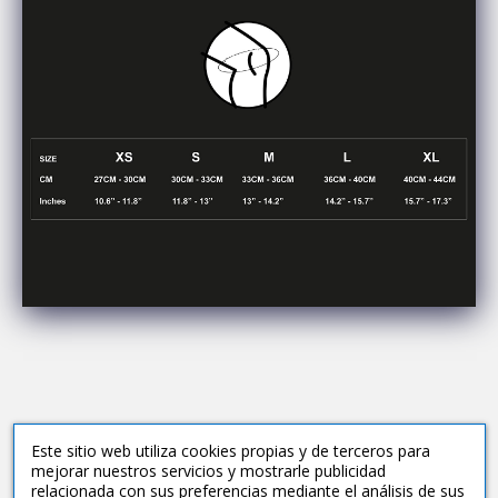
Este sitio web utiliza cookies propias y de terceros para
Preguntas frecuentes
mejorar nuestros servicios y mostrarle publicidad
relacionada con sus preferencias mediante el análisis de sus