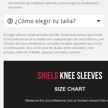
movimiento de cualquier ejercicio, para asegurar estabilidad y
precisión.
¿Cómo elegir tu talla?
Escoger talla es relativamente sencillo. Solamente tienes que medir
la circunferencia de tu rodilla con cualquier tipo de cinta métrica, y en
función de esos centímetros, consultar la tabla siguiente que verás
a continuación. ¡Eso sí! En caso de dudar entre una talla y otra
porque estés en el límite, opta por una talla superior.