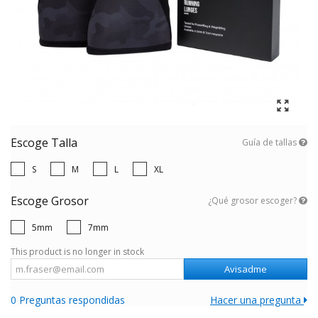
Escoge Talla
Guía de tallas
S
M
L
XL
Escoge Grosor
¿Qué grosor escoger?
5mm
7mm
This product is no longer in stock
Avisadme
0 Preguntas respondidas
Hacer una pregunta