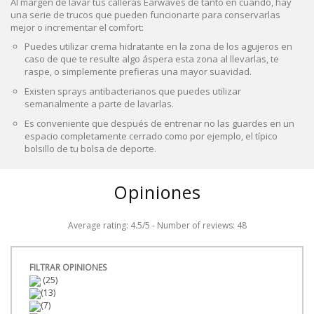
Al margen de lavar tus calleras Earwaves de tanto en cuando, hay
una serie de trucos que pueden funcionarte para conservarlas
mejor o incrementar el comfort:
Puedes utilizar crema hidratante en la zona de los agujeros en
caso de que te resulte algo áspera esta zona al llevarlas, te
raspe, o simplemente prefieras una mayor suavidad.
Existen sprays antibacterianos que puedes utilizar
semanalmente a parte de lavarlas.
Es conveniente que después de entrenar no las guardes en un
espacio completamente cerrado como por ejemplo, el típico
bolsillo de tu bolsa de deporte.
Opiniones
Average rating:
4.5
/
5
- Number of reviews:
48
FILTRAR OPINIONES
(25)
(13)
(7)