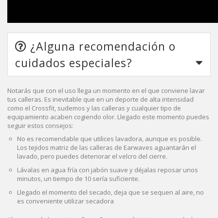
¿Alguna recomendación o
cuidados especiales?
Notarás que con el uso llega un momento en el que conviene lavar
tus calleras. Es inevitable que en un deporte de alta intensidad
como el Crossfit, sudemos y las calleras y cualquier tipo de
equipamiento acaben cogiendo olor. Llegado este momento puedes
seguir estos consejos:
No es recomendable que utilices lavadora, aunque es posible.
Los tejidos matriz de las calleras de Earwaves aguantarán el
lavado, pero puedes deteriorar el velcro del cierre.
Lávalas en agua fría con jabón suave y déjalas reposar unos
minutos, un tiempo de 10 sería suficiente.
Llegado el momento del secado, deja que se sequen al aire, no
es conveniente utilizar secadora