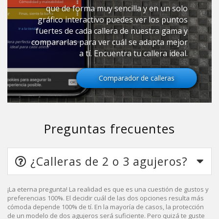
que de forma muy sencilla y en un solo
gráfico interactivo puedes ver los puntos
fuertes de cada callera de nuestra gama y
compararlas para ver cuál se adapta mejor
a tí. Encuentra tu callera ideal.
Comparador de calleras
Preguntas frecuentes
¿Calleras de 2 o 3 agujeros?
¡La eterna pregunta! La realidad es que es una cuestión de gustos y
preferencias 100%. El decidir cuál de las dos opciones resulta más
cómoda depende 100% de tí. En la mayoría de casos, la protección
de un modelo de dos agujeros será suficiente. Pero quizá te guste