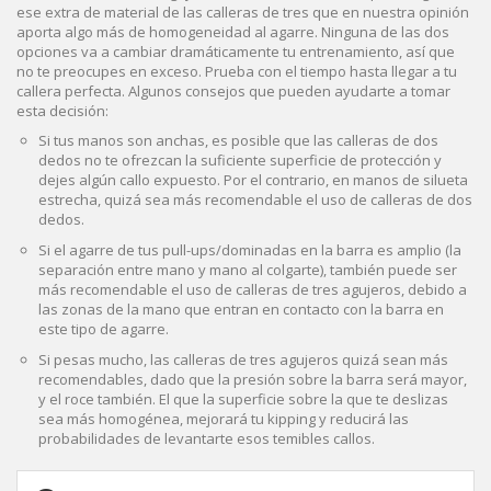
ese extra de material de las calleras de tres que en nuestra opinión
aporta algo más de homogeneidad al agarre. Ninguna de las dos
opciones va a cambiar dramáticamente tu entrenamiento, así que
no te preocupes en exceso. Prueba con el tiempo hasta llegar a tu
callera perfecta. Algunos consejos que pueden ayudarte a tomar
esta decisión:
Si tus manos son anchas, es posible que las calleras de dos
dedos no te ofrezcan la suficiente superficie de protección y
dejes algún callo expuesto. Por el contrario, en manos de silueta
estrecha, quizá sea más recomendable el uso de calleras de dos
dedos.
Si el agarre de tus pull-ups/dominadas en la barra es amplio (la
separación entre mano y mano al colgarte), también puede ser
más recomendable el uso de calleras de tres agujeros, debido a
las zonas de la mano que entran en contacto con la barra en
este tipo de agarre.
Si pesas mucho, las calleras de tres agujeros quizá sean más
recomendables, dado que la presión sobre la barra será mayor,
y el roce también. El que la superficie sobre la que te deslizas
sea más homogénea, mejorará tu kipping y reducirá las
probabilidades de levantarte esos temibles callos.