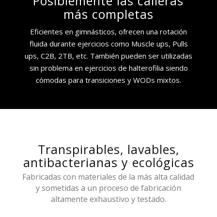
Posiblemente las calleras
más completas
Eficientes en gimnásticos, ofrecen una rotación
fluida durante ejercicios como Muscle ups, Pulls
ups, C2B, 2TB, etc. También pueden ser utilizadas
sin problema en ejercicios de halterofilia siendo
cómodas para transiciones y WODs mixtos.
Transpirables, lavables,
antibacterianas y ecológicas
Fabricadas con materiales de la más alta calidad
y sometidas a un proceso de fabricación
altamente exhaustivo y testado.