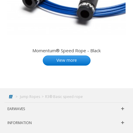
Momentum® Speed Rope - Black
View more
>
Jump Ropes
>
R3® Basic speed rope
EARWAVES
INFORMATION