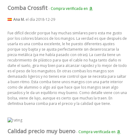
Comba Crossfit
-
Compra verificada
en
Ana M.
el día 2018-12-29
Fue difícil decidir porque hay muchas similares pero esta me gusto
por los colores blancos de los mangos. La verdad es que después de
usarla es una comba excelente, le he puesto diferentes ajustes
porque soy bajita y se ajusta perfectamente sin desenroscarse la
pieza metálica (ya me había pasado con otras). La cuerda tiene un
recubrimiento de plástico para que el cable no haga tanto daño ni
dañe el suelo, gira muy bien para alcanzar rapidez y lo mejor de todo
es el peso de los manguitos. En otras combas los mangos son
demasiado ligeros y no tienes ese control que se necesita para saltar
a buen ritmo. Esta comba tiene unos mangos con una parte interior
como de aluminio o algo así que hace que los mangos sean algo
pesados y le da un equilibrio muy bueno. Como detalle viene con una
bolsa, viene de lujo, aunque es cierto que muchas la traen. En
definitiva buena comba para el precio y la calidad que tiene.
Calidad precio muy bueno
-
Compra verificada
en