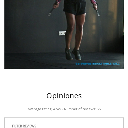
Opiniones
Average rating:
4.5
/
5
- Number of reviews:
86
FILTER REVIEWS