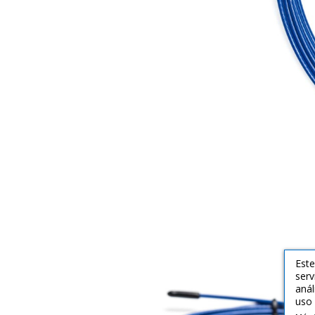
Este
serv
anál
uso 