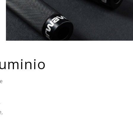
uminio
e
y
e,