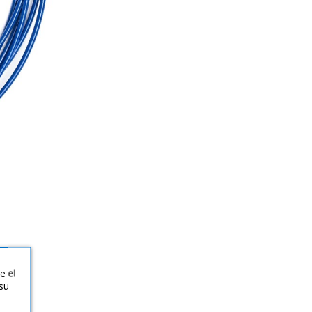
e el
su