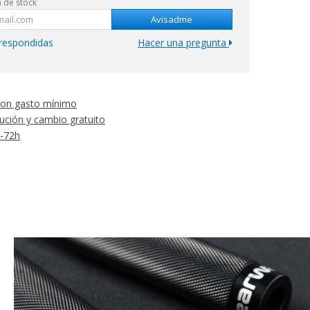
 de stock
Avisadme
respondidas
Hacer una pregunta
 con gasto mínimo
ución y cambio gratuito
4-72h