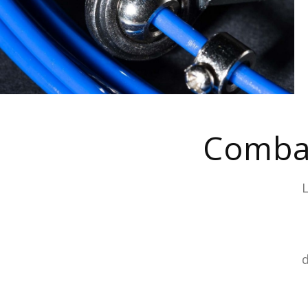
Comba
d