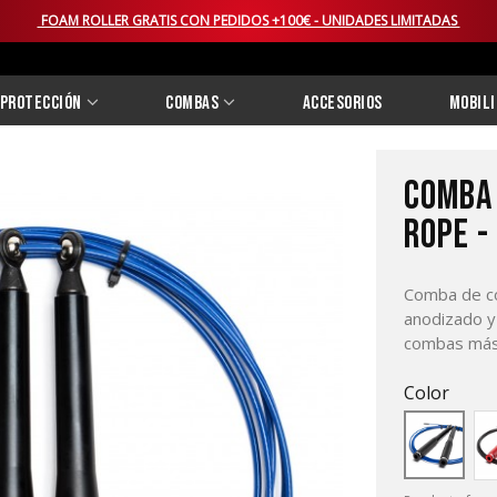
FOAM ROLLER GRATIS CON PEDIDOS +100€ - UNIDADES LIMITADAS
Protección
Combas
Accesorios
Mobili
COMBA
ROPE -
Comba de co
anodizado y
combas más 
Color