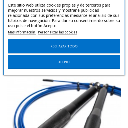
No hay preguntas por ahora.
Este sitio web utiliza cookies propias y de terceros para
mejorar nuestros servicios y mostrarle publicidad
relacionada con sus preferencias mediante el análisis de sus
Hacer una pregunta
hábitos de navegación. Para dar su consentimiento sobre su
uso pulse el botón Acepto.
Más información
Personalizar las cookies
15 otros productos en la misma
RECHAZAR TODO
categoría:
ACEPTO