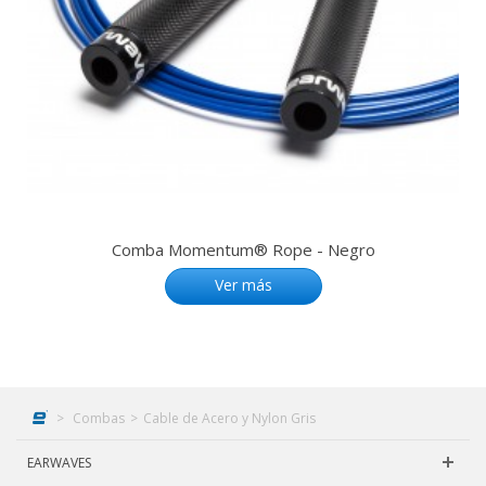
Comba Momentum® Rope - Negro
Ver más
>
Combas
>
Cable de Acero y Nylon Gris
EARWAVES